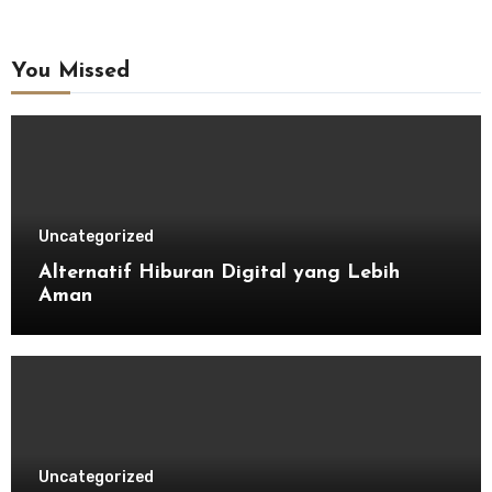
You Missed
Uncategorized
Alternatif Hiburan Digital yang Lebih
Aman
Uncategorized