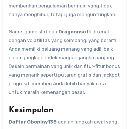
memberikan pengalaman bermain yang tidak
hanya menghibur, tetapi juga menguntungkan.
Game-game slot dari
Dragoonsoft
dikenal
dengan volatilitas yang seimbang, yang berarti
Anda memiliki peluang menang yang adil, baik
dalam jangka pendek maupun jangka panjang.
Desain permainan yang unik dan fitur-fitur bonus
yang menarik seperti putaran gratis dan jackpot
progresif, memberi Anda lebih banyak cara
untuk meraih kemenangan besar.
Kesimpulan
Daftar Gboplay138
adalah langkah awal yang