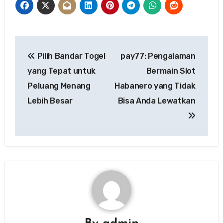
Post
Pilih Bandar Togel
pay77: Pengalaman
navigation
yang Tepat untuk
Bermain Slot
Peluang Menang
Habanero yang Tidak
Lebih Besar
Bisa Anda Lewatkan