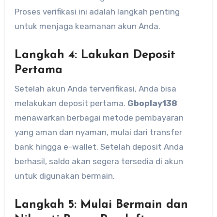
Proses verifikasi ini adalah langkah penting
untuk menjaga keamanan akun Anda.
Langkah 4: Lakukan Deposit
Pertama
Setelah akun Anda terverifikasi, Anda bisa
melakukan deposit pertama.
Gboplay138
menawarkan berbagai metode pembayaran
yang aman dan nyaman, mulai dari transfer
bank hingga e-wallet. Setelah deposit Anda
berhasil, saldo akan segera tersedia di akun
untuk digunakan bermain.
Langkah 5: Mulai Bermain dan