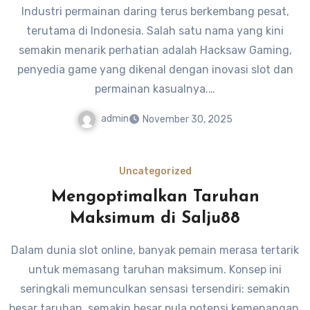
Industri permainan daring terus berkembang pesat,
terutama di Indonesia. Salah satu nama yang kini
semakin menarik perhatian adalah Hacksaw Gaming,
penyedia game yang dikenal dengan inovasi slot dan
permainan kasualnya.…
admin
November 30, 2025
Uncategorized
Mengoptimalkan Taruhan
Maksimum di Salju88
Dalam dunia slot online, banyak pemain merasa tertarik
untuk memasang taruhan maksimum. Konsep ini
seringkali memunculkan sensasi tersendiri: semakin
besar taruhan, semakin besar pula potensi kemenangan.