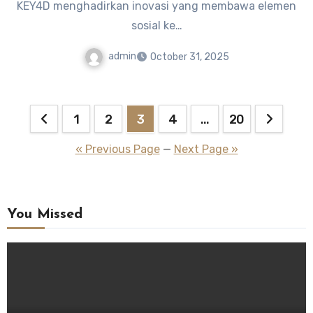
KEY4D menghadirkan inovasi yang membawa elemen
sosial ke…
admin
October 31, 2025
Posts
1
2
3
4
…
20
pagination
« Previous Page
—
Next Page »
You Missed