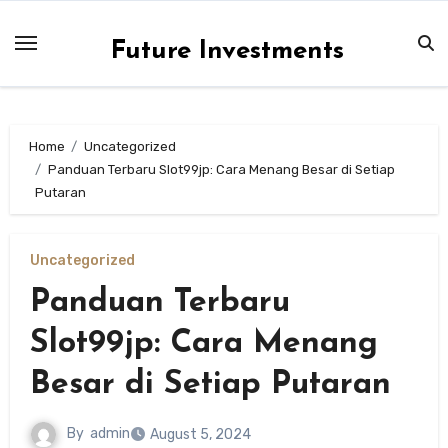
Skip
to
Future Investments
content
Home
Uncategorized
Panduan Terbaru Slot99jp: Cara Menang Besar di Setiap
Putaran
Uncategorized
Panduan Terbaru
Slot99jp: Cara Menang
Besar di Setiap Putaran
By
admin
August 5, 2024