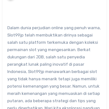
Dalam dunia perjudian online yang penuh warna,
Slot99jp telah membuktikan dirinya sebagai
salah satu platform terkemuka dengan koleksi
permainan slot yang mengesankan. Berkat
dukungan dari JDB, salah satu penyedia
perangkat lunak paling inovatif di pasar
Indonesia, Slot99jp menawarkan berbagai slot
yang tidak hanya menarik tetapi juga memiliki
potensi kemenangan yang besar. Namun, untuk
meraih kemenangan yang memuaskan di setiap
putaran, ada beberapa strategi dan tips yang
perlu diperhatikan. Mari kita eksplorasi panduan