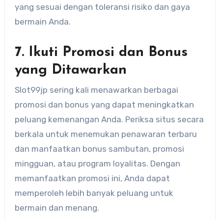
yang sesuai dengan toleransi risiko dan gaya
bermain Anda.
7. Ikuti Promosi dan Bonus
yang Ditawarkan
Slot99jp sering kali menawarkan berbagai
promosi dan bonus yang dapat meningkatkan
peluang kemenangan Anda. Periksa situs secara
berkala untuk menemukan penawaran terbaru
dan manfaatkan bonus sambutan, promosi
mingguan, atau program loyalitas. Dengan
memanfaatkan promosi ini, Anda dapat
memperoleh lebih banyak peluang untuk
bermain dan menang.