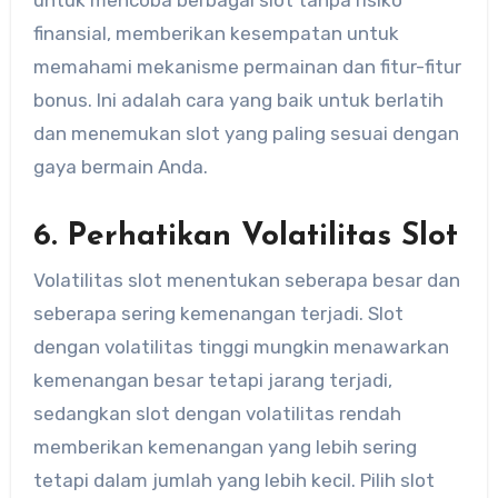
finansial, memberikan kesempatan untuk
memahami mekanisme permainan dan fitur-fitur
bonus. Ini adalah cara yang baik untuk berlatih
dan menemukan slot yang paling sesuai dengan
gaya bermain Anda.
6. Perhatikan Volatilitas Slot
Volatilitas slot menentukan seberapa besar dan
seberapa sering kemenangan terjadi. Slot
dengan volatilitas tinggi mungkin menawarkan
kemenangan besar tetapi jarang terjadi,
sedangkan slot dengan volatilitas rendah
memberikan kemenangan yang lebih sering
tetapi dalam jumlah yang lebih kecil. Pilih slot