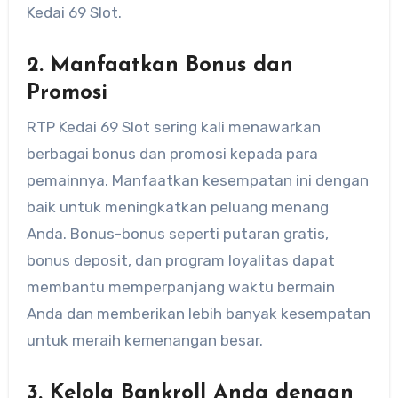
Kedai 69 Slot.
2. Manfaatkan Bonus dan
Promosi
RTP Kedai 69 Slot sering kali menawarkan
berbagai bonus dan promosi kepada para
pemainnya. Manfaatkan kesempatan ini dengan
baik untuk meningkatkan peluang menang
Anda. Bonus-bonus seperti putaran gratis,
bonus deposit, dan program loyalitas dapat
membantu memperpanjang waktu bermain
Anda dan memberikan lebih banyak kesempatan
untuk meraih kemenangan besar.
3. Kelola Bankroll Anda dengan