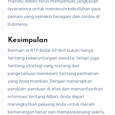
friendly, Allbet terus memperluas jangkauan
layanannya untuk memenuhi kebutuhan para
pemain yang semakin beragam dan cerdas di
Indonesia.
Kesimpulan
Bermain di RTP Kedai 69 Slot bukan hanya
tentang keberuntungan semata, tetapi juga
tentang strategi yang matang dan
pengetahuan mendalam tentang permainan
yang Anda mainkan. Dengan menerapkan
panduan-panduan di atas dan memanfaatkan
informasi tentang Allbet, Anda dapat
meningkatkan peluang Anda untuk meraih
kemenangan besar dan memperpanjang waktu