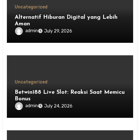
Uncategorized
Alternatif Hiburan Digital yang Lebih
Aman
admin
July 29, 2026
Uncategorized
Betwin188 Live Slot: Reaksi Saat Memicu
Bonus
admin
July 24, 2026