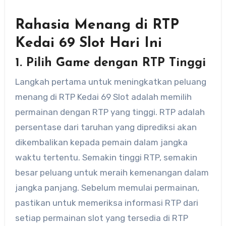
Rahasia Menang di RTP
Kedai 69 Slot Hari Ini
1. Pilih Game dengan RTP Tinggi
Langkah pertama untuk meningkatkan peluang
menang di RTP Kedai 69 Slot adalah memilih
permainan dengan RTP yang tinggi. RTP adalah
persentase dari taruhan yang diprediksi akan
dikembalikan kepada pemain dalam jangka
waktu tertentu. Semakin tinggi RTP, semakin
besar peluang untuk meraih kemenangan dalam
jangka panjang. Sebelum memulai permainan,
pastikan untuk memeriksa informasi RTP dari
setiap permainan slot yang tersedia di RTP