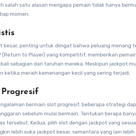
ah salah satu alasan mengapa pemain tidak hanya berm
etiap momen.
stis
ot besar, penting untuk diingat bahwa peluang menang 
 (Return to Player) yang kompetitif, memberikan pemai
ali sebagian dari taruhan mereka. Meskipun jackpot m
n ketika meraih kemenangan kecil yang sering terjadi.
 Progresif
ngalaman bermain slot progresif, beberapa strategi da
anggaran sebelum mulai bermain. Tentukan berapa bany
 tersebut. Kedua, pilih slot dengan jackpot yang sesua
in lebih suka jackpot besar, sementara yang lain lebih