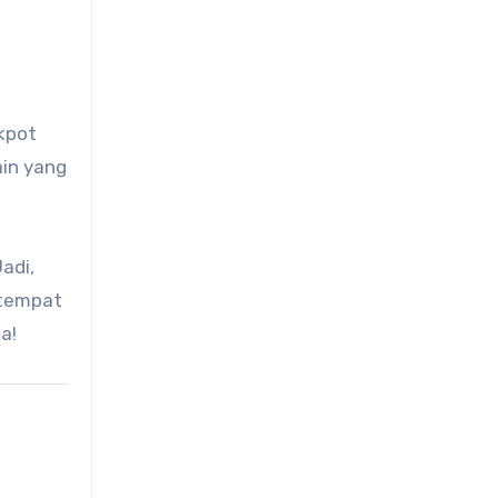
ckpot
ain yang
adi,
 tempat
a!