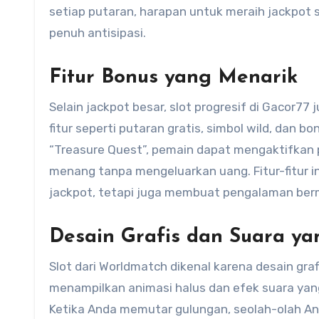
setiap putaran, harapan untuk meraih jackpot
penuh antisipasi.
Fitur Bonus yang Menarik
Selain jackpot besar, slot progresif di Gacor77 
fitur seperti putaran gratis, simbol wild, dan
“Treasure Quest”, pemain dapat mengaktifkan
menang tanpa mengeluarkan uang. Fitur-fitur 
jackpot, tetapi juga membuat pengalaman berm
Desain Grafis dan Suara y
Slot dari Worldmatch dikenal karena desain gr
menampilkan animasi halus dan efek suara yan
Ketika Anda memutar gulungan, seolah-olah A