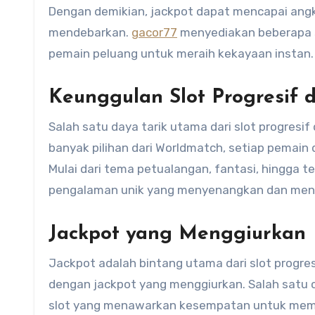
Dengan demikian, jackpot dapat mencapai ang
mendebarkan.
gacor77
menyediakan beberapa s
pemain peluang untuk meraih kekayaan instan.
Keunggulan Slot Progresif d
Salah satu daya tarik utama dari slot progresi
banyak pilihan dari Worldmatch, setiap pemai
Mulai dari tema petualangan, fantasi, hingga 
pengalaman unik yang menyenangkan dan men
Jackpot yang Menggiurkan
Jackpot adalah bintang utama dari slot progr
dengan jackpot yang menggiurkan. Salah satu 
slot yang menawarkan kesempatan untuk memen