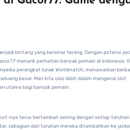
if di Gacor77: Game deng
Gacor77 menarik perhatian banyak pemain di Indonesia. 
 penyedia perangkat lunak Worldmatch, menawarkan berba
luang besar. Mari kita ulas lebih dalam mengenai slot
han utama bagi banyak pemain.
ckpot-nya terus bertambah seiring dengan setiap taruha
tar, sebagian dari taruhan mereka ditambahkan ke jackp