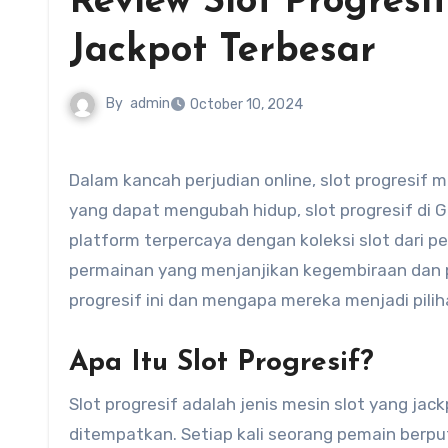
Review Slot Progres
Jackpot Terbesar
By
admin
October 10, 2024
Dalam kancah perjudian online, slot progresif menjadi bintang yang bersinar terang. Dengan potensi jackpot
yang dapat mengubah hidup, slot progresif di 
platform terpercaya dengan koleksi slot dari
permainan yang menjanjikan kegembiraan dan pe
progresif ini dan mengapa mereka menjadi pili
Apa Itu Slot Progresif?
Slot progresif adalah jenis mesin slot yang ja
ditempatkan. Setiap kali seorang pemain berpu