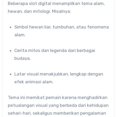
Beberapa slot digital menampilkan tema alam,
hewan, dan mitologi. Misalnya:
Simbol hewan liar, tumbuhan, atau fenomena
alam.
Cerita mitos dan legenda dari berbagai
budaya.
Latar visual menakjubkan, lengkap dengan
efek animasi alam.
Tema ini memikat pemain karena menghadirkan
petualangan visual yang berbeda dari kehidupan
sehari-hari, sekaligus memberikan pengalaman