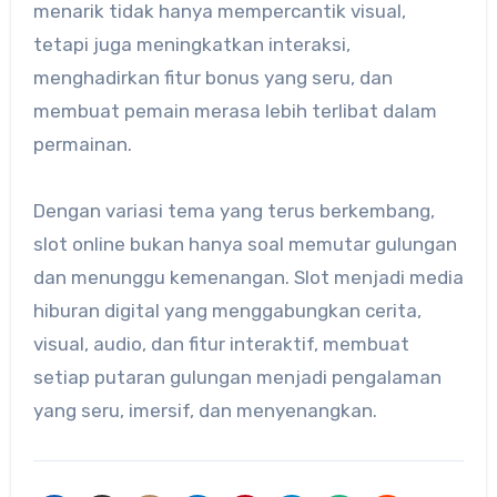
menarik tidak hanya mempercantik visual,
tetapi juga meningkatkan interaksi,
menghadirkan fitur bonus yang seru, dan
membuat pemain merasa lebih terlibat dalam
permainan.
Dengan variasi tema yang terus berkembang,
slot online bukan hanya soal memutar gulungan
dan menunggu kemenangan. Slot menjadi media
hiburan digital yang menggabungkan cerita,
visual, audio, dan fitur interaktif, membuat
setiap putaran gulungan menjadi pengalaman
yang seru, imersif, dan menyenangkan.