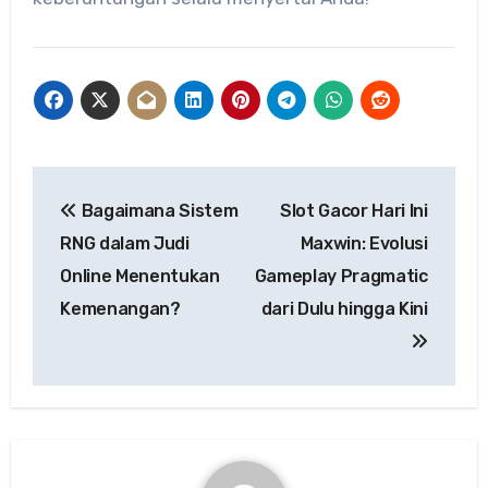
Post
Bagaimana Sistem
Slot Gacor Hari Ini
navigation
RNG dalam Judi
Maxwin: Evolusi
Online Menentukan
Gameplay Pragmatic
Kemenangan?
dari Dulu hingga Kini