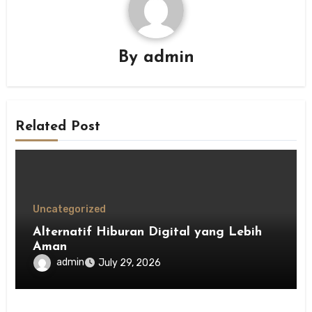
By
admin
Related Post
Uncategorized
Alternatif Hiburan Digital yang Lebih
Aman
admin
July 29, 2026