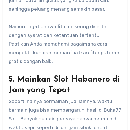
jumlah putaran gratis yang Anda dapatkan,
sehingga peluang menang semakin besar.
Namun, ingat bahwa fitur ini sering disertai
dengan syarat dan ketentuan tertentu.
Pastikan Anda memahami bagaimana cara
mengaktifkan dan memanfaatkan fitur putaran
gratis dengan baik.
5. Mainkan Slot Habanero di
Jam yang Tepat
Seperti halnya permainan judi lainnya, waktu
bermain juga bisa mempengaruhi hasil di Buka77
Slot. Banyak pemain percaya bahwa bermain di
waktu sepi, seperti di luar jam sibuk, dapat