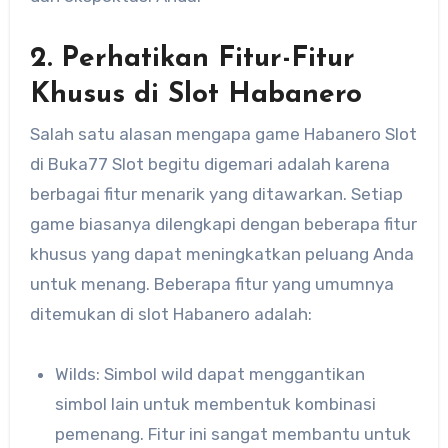
2. Perhatikan Fitur-Fitur
Khusus di Slot Habanero
Salah satu alasan mengapa game Habanero Slot
di Buka77 Slot begitu digemari adalah karena
berbagai fitur menarik yang ditawarkan. Setiap
game biasanya dilengkapi dengan beberapa fitur
khusus yang dapat meningkatkan peluang Anda
untuk menang. Beberapa fitur yang umumnya
ditemukan di slot Habanero adalah:
Wilds: Simbol wild dapat menggantikan
simbol lain untuk membentuk kombinasi
pemenang. Fitur ini sangat membantu untuk