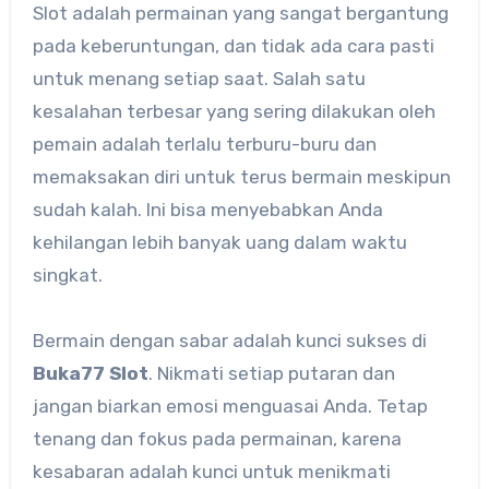
Slot adalah permainan yang sangat bergantung
pada keberuntungan, dan tidak ada cara pasti
untuk menang setiap saat. Salah satu
kesalahan terbesar yang sering dilakukan oleh
pemain adalah terlalu terburu-buru dan
memaksakan diri untuk terus bermain meskipun
sudah kalah. Ini bisa menyebabkan Anda
kehilangan lebih banyak uang dalam waktu
singkat.
Bermain dengan sabar adalah kunci sukses di
Buka77 Slot
. Nikmati setiap putaran dan
jangan biarkan emosi menguasai Anda. Tetap
tenang dan fokus pada permainan, karena
kesabaran adalah kunci untuk menikmati