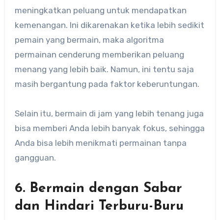
meningkatkan peluang untuk mendapatkan
kemenangan. Ini dikarenakan ketika lebih sedikit
pemain yang bermain, maka algoritma
permainan cenderung memberikan peluang
menang yang lebih baik. Namun, ini tentu saja
masih bergantung pada faktor keberuntungan.
Selain itu, bermain di jam yang lebih tenang juga
bisa memberi Anda lebih banyak fokus, sehingga
Anda bisa lebih menikmati permainan tanpa
gangguan.
6.
Bermain dengan Sabar
dan Hindari Terburu-Buru