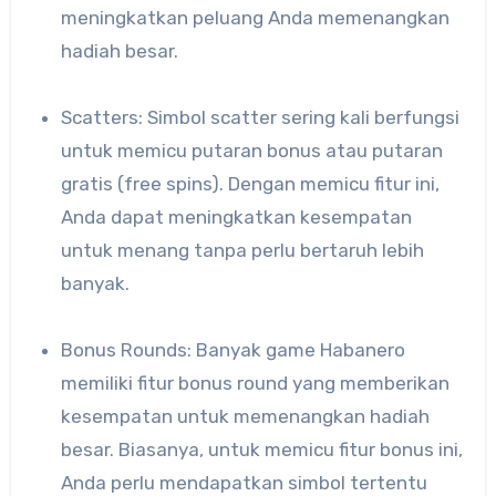
meningkatkan peluang Anda memenangkan
hadiah besar.
Scatters: Simbol scatter sering kali berfungsi
untuk memicu putaran bonus atau putaran
gratis (free spins). Dengan memicu fitur ini,
Anda dapat meningkatkan kesempatan
untuk menang tanpa perlu bertaruh lebih
banyak.
Bonus Rounds: Banyak game Habanero
memiliki fitur bonus round yang memberikan
kesempatan untuk memenangkan hadiah
besar. Biasanya, untuk memicu fitur bonus ini,
Anda perlu mendapatkan simbol tertentu