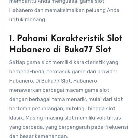
membantu Anda menguasai game slot
Habanero dan memaksimalkan peluang Anda
untuk menang.
1. Pahami Karakteristik Slot
Habanero di Buka77 Slot
Setiap game slot memiliki karakteristik yang
berbeda-beda, termasuk game dari provider
Habanero. Di Buka77 Slot, Habanero
menawarkan berbagai macam game slot
dengan berbagai tema menarik, mulai dari slot
bertema petualangan, mitologi, hingga slot
klasik. Masing-masing slot memiliki volatilitas
yang berbeda, yang berpengaruh pada frekuensi
dan besar kemenangan.