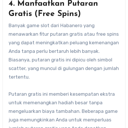
4. Manfaatkan Putaran
Gratis (Free Spins)
Banyak game slot dari Habanero yang
menawarkan fitur putaran gratis atau free spins
yang dapat meningkatkan peluang kemenangan
Anda tanpa perlu bertaruh lebih banyak.
Biasanya, putaran gratis ini dipicu oleh simbol
scatter, yang muncul di gulungan dengan jumlah
tertentu.
Putaran gratis ini memberi kesempatan ekstra
untuk memenangkan hadiah besar tanpa
mengeluarkan biaya tambahan. Beberapa game
juga memungkinkan Anda untuk memperluas