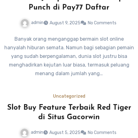
Punch di Pay77 Daftar
admin
August 9, 2025
No Comments
Banyak orang menganggap bermain slot online
hanyalah hiburan semata. Namun bagi sebagian pemain
yang sudah berpengalaman, dunia slot justru bisa
menghadirkan kejutan luar biasa, termasuk peluang
menang dalam jumlah yang…
Uncategorized
Slot Buy Feature Terbaik Red Tiger
di Situs Gacorwin
admin
August 5, 2025
No Comments