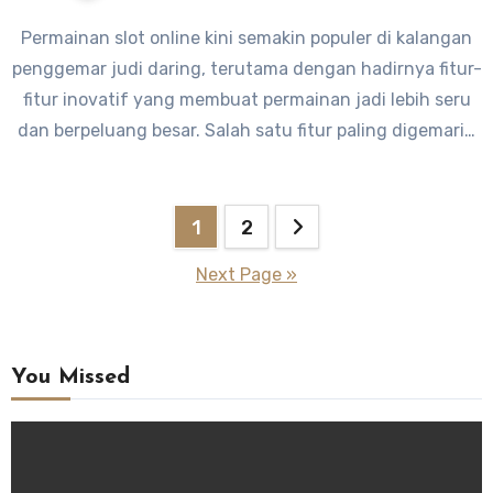
Permainan slot online kini semakin populer di kalangan
penggemar judi daring, terutama dengan hadirnya fitur-
fitur inovatif yang membuat permainan jadi lebih seru
dan berpeluang besar. Salah satu fitur paling digemari…
Posts
1
2
pagination
Next Page »
You Missed