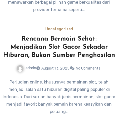
menawarkan berbagai pilihan game berkualitas dari
provider ternama seperti…
Uncategorized
Rencana Bermain Sehat:
Menjadikan Slot Gacor Sekadar
Hiburan, Bukan Sumber Penghasilan
admin
August 13, 2025
No Comments
Perjudian online, khususnya permainan slot, telah
menjadi salah satu hiburan digital paling populer di
Indonesia. Dari sekian banyak jenis permainan, slot gacor
menjadi favorit banyak pemain karena keasyikan dan
peluang…