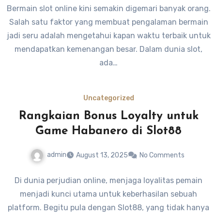
Bermain slot online kini semakin digemari banyak orang.
Salah satu faktor yang membuat pengalaman bermain
jadi seru adalah mengetahui kapan waktu terbaik untuk
mendapatkan kemenangan besar. Dalam dunia slot,
ada…
Uncategorized
Rangkaian Bonus Loyalty untuk
Game Habanero di Slot88
admin
August 13, 2025
No Comments
Di dunia perjudian online, menjaga loyalitas pemain
menjadi kunci utama untuk keberhasilan sebuah
platform. Begitu pula dengan Slot88, yang tidak hanya