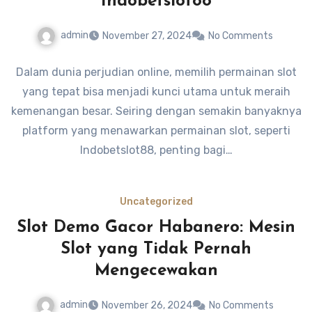
Indobetslot88
admin
November 27, 2024
No Comments
Dalam dunia perjudian online, memilih permainan slot
yang tepat bisa menjadi kunci utama untuk meraih
kemenangan besar. Seiring dengan semakin banyaknya
platform yang menawarkan permainan slot, seperti
Indobetslot88, penting bagi…
Uncategorized
Slot Demo Gacor Habanero: Mesin
Slot yang Tidak Pernah
Mengecewakan
admin
November 26, 2024
No Comments