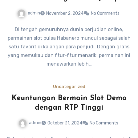
admin
November 2, 2024
No Comments
Di tengah gemuruhnya dunia perjudian online,
permainan slot pulsa Habanero muncul sebagai salah
satu favorit di kalangan para penjudi. Dengan grafis
yang memukau dan fitur-fitur menarik, permainan ini
menawarkan lebih…
Uncategorized
Keuntungan Bermain Slot Demo
dengan RTP Tinggi
admin
October 31, 2024
No Comments