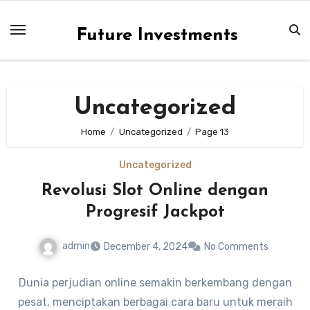
Skip
to
Future Investments
content
Uncategorized
Home
Uncategorized
Page 13
Uncategorized
Revolusi Slot Online dengan
Progresif Jackpot
admin
December 4, 2024
No Comments
Dunia perjudian online semakin berkembang dengan
pesat, menciptakan berbagai cara baru untuk meraih