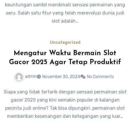
keuntungan sambil menikmati sensasi permainan yang
seru. Salah satu fitur yang telah merevolusi dunia judi
slot adalah…
Uncategorized
Mengatur Waktu Bermain Slot
Gacor 2025 Agar Tetap Produktif
admin
November 30, 2024
No Comments
Siapa yang tidak tertarik dengan sensasi permainan slot
gacor 2025 yang kini semakin populer di kalangan
pecinta judi online? Tak bisa dipungkiri, permainan slot
memberikan kesenangan dan ketegangan yang luar…